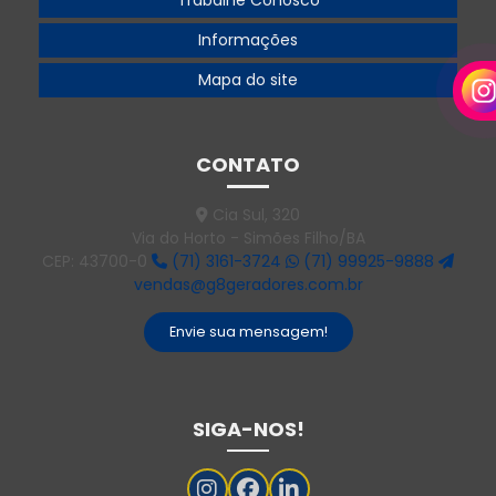
Trabalhe Conosco
Informações
Mapa do site
CONTATO
Cia Sul, 320
Via do Horto - Simões Filho/BA
CEP: 43700-0
(71) 3161-3724
(71) 99925-9888
vendas@g8geradores.com.br
Envie sua mensagem!
SIGA-NOS!