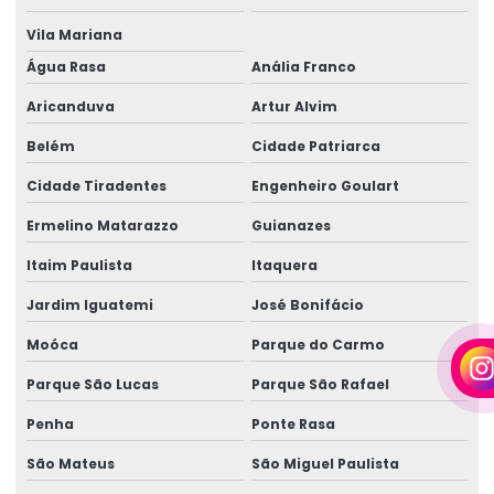
Empresa de gerador de energia
Vila Mariana
Empresa de gerador de energia em camaçari
Água Rasa
Anália Franco
Aricanduva
Artur Alvim
Empresa de gerador para eventos
Belém
Cidade Patriarca
Empresa de gerador para eventos em camaçari
Cidade Tiradentes
Engenheiro Goulart
Empresa de geradores
Ermelino Matarazzo
Guianazes
Empresa de geradores em camaçari
Itaim Paulista
Itaquera
Empresa de locação de geradores
Jardim Iguatemi
José Bonifácio
Empresa de locação de geradores em camaçari
Moóca
Parque do Carmo
Fornecedor de gerador
Parque São Lucas
Parque São Rafael
Fornecedor de gerador em camaçari
Penha
Ponte Rasa
Fornecedor de gerador de energia
São Mateus
São Miguel Paulista