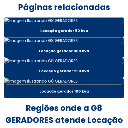
Páginas relacionadas
Aluguel gerador 150 kva preço
Aluguel gerador 180 kva
Locação gerador 50 kva
Aluguel gerador 180 kva em salvador
Aluguel de gerador 200 kva
Locação gerador 300 kva
Aluguel de gerador 200 kva em bahia
Aluguel gerador 220v
Locação gerador 250 kva
Aluguel gerador 220v em salvador
Aluguel de gerador 30 kva
Locação gerador 100 kva
Aluguel gerador 300 kva
Regiões onde a G8
Aluguel gerador 300 kva em salvador
GERADORES atende Locação
Aluguel de gerador 400 kva