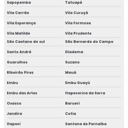
Fornecedor de gerador de energia em camaçari
Sapopemba
Tatuapé
Fornecedores de geradores a diesel
Vila Carrão
Vila Curuçá
Fornecedores de geradores a diesel em camaçari
Vila Esperança
Vila Formosa
Vila Matilde
Vila Prudente
Fornecedores de geradores elétricos
São Caetano do sul
São Bernardo do Campo
Gerador 100 kva
Santo André
Diadema
Gerador 100 kva aluguel preço
Guarulhos
Suzano
Gerador 100 kva diesel
Ribeirão Pires
Mauá
Gerador 100 kva mwm
Embu
Embu Guaçú
Gerador 100 kva preço
Embu das Artes
Itapecerica da Serra
Gerador 100 kva stemac
Osasco
Barueri
Gerador 100 kva trifásico
Jandira
Cotia
Gerador 100 kva valor
Itapevi
Santana de Parnaíba