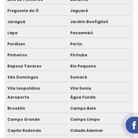
Aluguel de gerador pequeno valor
Freguesia do Ó
Jaguaré
Aluguel de gerador preço
Jaraguá
Jardim Bonfiglioli
Aluguel de gerador preço por dia
Lapa
Pacaembú
Aluguel de gerador preço diária
Perdizes
Perús
Aluguel de gerador quanto custa
Pinheiros
Pirituba
Aluguel de gerador em salvador
Raposo Tavares
Rio Pequeno
São Domingos
Sumaré
Aluguel de gerador trifásico
Vila Leopoldina
Vila Sonia
Aluguel de gerador trifásico em salvador
Aeroporto
Água Funda
Aluguel de geradores de energia telefone
Brooklin
Campo Belo
Aluguel de geradores para eventos
Campo Grande
Campo Limpo
Aluguel de geradores para eventos valores
Capão Redondo
Cidade Ademar
Aluguel de grupo gerador