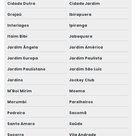
Cidade Dutra
Cidade Jardim
Aluguel de um gerador
Grajaú
Ibirapuera
área de locação de geradores
Interlagos
Ipiranga
Cabo elétrico de 16 mm
Itaim Bibi
Jabaquara
Cabo elétrico de 16mm
Jardim Ângela
Jardim América
Jardim Europa
Jardim Paulista
Cabo eletrico de 2 5mm
Jardim Paulistano
Jardim São Luiz
Cabo elétrico de 25 mm
Jardins
Jockey Club
Cabo elétrico 35mm
M'Boi Mirim
Moema
Cabo elétrico de 4 mm
Morumbi
Parelheiros
Cabo elétrico para iluminação
Pedreira
Sacomã
Empresa de aluguel de gerador
Santo Amaro
Saúde
Empresa de aluguel de gerador em camaçari
Socorro
Vila Andrade