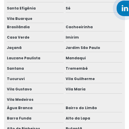
Santa Efigênia
Sé
Aluguel de gerador para festa
Vila Buarque
Aluguel de gerador para festa em salvador
Brasilândia
Cachoeirinha
Aluguel de gerador para festas preço
Casa Verde
Imirim
Aluguel gerador grande
Jaçanã
Jardim São Paulo
Aluguel gerador grande em salvador
Lauzane Paulista
Mandaqui
Aluguel de gerador industrial
Santana
Tremembé
Aluguel de gerador industrial em salvador
Tucuruvi
Vila Guilherme
Vila Gustavo
Vila Maria
Aluguel de gerador para obra
Vila Medeiros
Aluguel de gerador para obra em salvador
Água Branca
Bairro do Limão
Aluguel de gerador pequeno
Barra Funda
Alto da Lapa
Aluguel de gerador pequeno preço
Alto de Pinheiros
Butantã