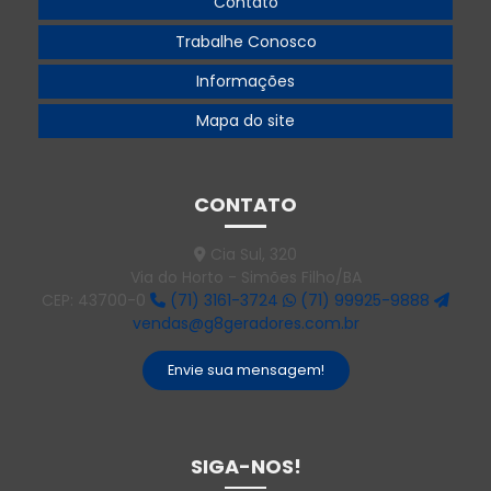
Contato
Gerador 500
Trabalhe Conosco
Gerador 500 kva
Informações
Gerador 500 kva aluguel
Mapa do site
Gerador 500 kva preço
Gerador 55 kva
CONTATO
Gerador 55 kva diesel
Cia Sul, 320
Via do Horto - Simões Filho/BA
Gerador 55 kva preço
CEP: 43700-0
(71) 3161-3724
(71) 99925-9888
vendas@g8geradores.com.br
Gerador 550 kva
Gerador 550 kva preço
Envie sua mensagem!
Gerador 60 kva
Gerador 60 kva diesel
SIGA-NOS!