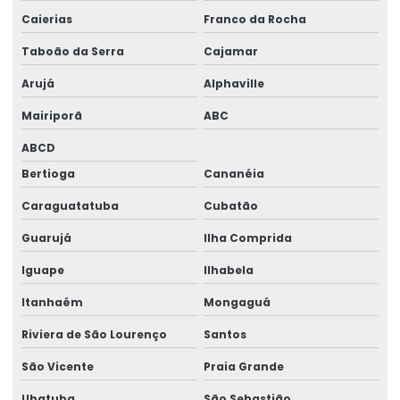
Gerador 100 kva a venda
Caierias
Franco da Rocha
Taboão da Serra
Cajamar
Gerador 100kva valor
Arujá
Alphaville
Gerador 110 kva
Mairiporã
ABC
Gerador 120 kva
ABCD
Gerador 120 kva diesel
Bertioga
Cananéia
Gerador 120 kva preço
Caraguatatuba
Cubatão
Gerador 140 kva
Guarujá
Ilha Comprida
Gerador 140 kva preço
Iguape
Ilhabela
Gerador 150 kva
Itanhaém
Mongaguá
Gerador 150 kva aluguel
Riviera de São Lourenço
Santos
Gerador 150 kva diesel
São Vicente
Praia Grande
Ubatuba
São Sebastião