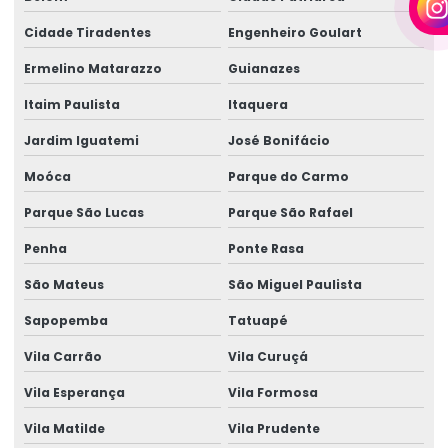
Cidade Tiradentes
Engenheiro Goulart
Empresa de geradores em camaçari
Ermelino Matarazzo
Guianazes
Empresa de locação de geradores
Itaim Paulista
Itaquera
Empresa de locação de geradores em camaçari
Jardim Iguatemi
José Bonifácio
Fornecedor de gerador
Moóca
Parque do Carmo
Fornecedor de gerador em camaçari
Parque São Lucas
Parque São Rafael
Fornecedor de gerador de energia
Penha
Ponte Rasa
Fornecedor de gerador de energia em camaçari
São Mateus
São Miguel Paulista
Fornecedores de geradores a diesel
Sapopemba
Tatuapé
Fornecedores de geradores a diesel em camaçari
Vila Carrão
Vila Curuçá
Fornecedores de geradores elétricos
Vila Esperança
Vila Formosa
Gerador 100 kva
Vila Matilde
Vila Prudente