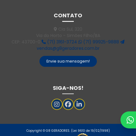
Gerador 55 kva diesel
CONTATO
Gerador 55 kva preço
Cia Sul, 320
Via do Horto - Simões Filho/BA
Gerador 550 kva
CEP: 43700-0
(71) 3161-3724
(71) 99925-9888
Gerador 550 kva preço
vendas@g8geradores.com.br
Gerador 60 kva
Envie sua mensagem!
Gerador 60 kva diesel
Gerador 75 kva
SIGA-NOS!
Gerador 75 kva 380v
Gerador 80 kva
Gerador 80 kva elétrica
Gerador de alta potencia
Copyright © G8 GERADORES. (Lei 9610 de 19/02/1998)