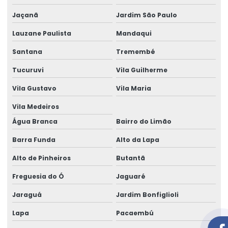
Aluguel gerador grande em salvador
Jaçanã
Jardim São Paulo
Aluguel de gerador industrial
Lauzane Paulista
Mandaqui
Aluguel de gerador industrial em salvador
Santana
Tremembé
Aluguel de gerador para obra
Tucuruvi
Vila Guilherme
Aluguel de gerador para obra em salvador
Vila Gustavo
Vila Maria
Vila Medeiros
Aluguel de gerador pequeno
Água Branca
Bairro do Limão
Aluguel de gerador pequeno preço
Barra Funda
Alto da Lapa
Aluguel de gerador pequeno valor
Alto de Pinheiros
Butantã
Aluguel de gerador preço
Freguesia do Ó
Jaguaré
Aluguel de gerador preço por dia
Jaraguá
Jardim Bonfiglioli
Aluguel de gerador preço diária
Lapa
Pacaembú
Aluguel de gerador quanto custa