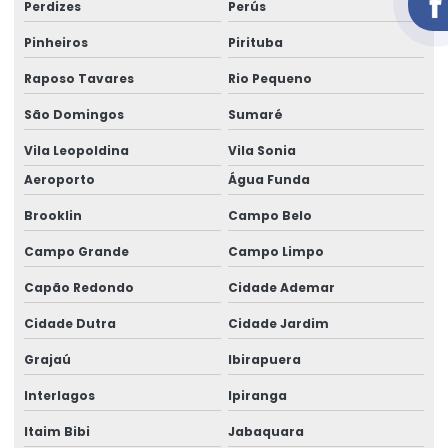
Perdizes
Perús
Aluguel de gerador em salvador
Pinheiros
Pirituba
Aluguel de gerador trifásico
Raposo Tavares
Rio Pequeno
Aluguel de gerador trifásico em salvador
São Domingos
Sumaré
Vila Leopoldina
Vila Sonia
Aluguel de geradores de energia telefone
Aeroporto
Água Funda
Aluguel de geradores para eventos
Brooklin
Campo Belo
Aluguel de geradores para eventos valores
Campo Grande
Campo Limpo
Aluguel de grupo gerador
Capão Redondo
Cidade Ademar
Aluguel de um gerador
Cidade Dutra
Cidade Jardim
área de locação de geradores
Grajaú
Ibirapuera
Cabo elétrico de 16 mm
Interlagos
Ipiranga
Cabo elétrico de 16mm
Itaim Bibi
Jabaquara