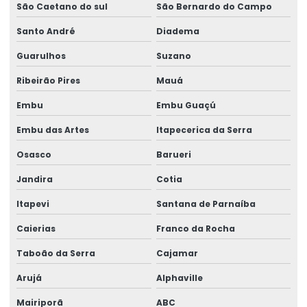
São Caetano do sul
São Bernardo do Campo
Gerador 100 kva aluguel preço
Santo André
Diadema
Gerador 100 kva diesel
Guarulhos
Suzano
Gerador 100 kva mwm
Ribeirão Pires
Mauá
Gerador 100 kva preço
Embu
Embu Guaçú
Gerador 100 kva stemac
Embu das Artes
Itapecerica da Serra
Gerador 100 kva trifásico
Osasco
Barueri
Gerador 100 kva valor
Jandira
Cotia
Gerador 100 kva a venda
Itapevi
Santana de Parnaíba
Gerador 100kva valor
Caierias
Franco da Rocha
Gerador 110 kva
Taboão da Serra
Cajamar
Arujá
Alphaville
Gerador 120 kva
Mairiporã
ABC
Gerador 120 kva diesel