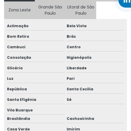
Grande São
Litoral de São
Zona Leste
Aluguel de gerador diária em salvador
Paulo
Paulo
Aluguel de gerador a diesel
Aclimação
Bela Vista
Aluguel de gerador de energia a diesel
Bom Retiro
Brás
Aluguel de gerador de energia para festas preço
Cambuci
Centro
Aluguel de gerador de energia de pequeno porte
Consolação
Higienópolis
Aluguel de gerador de energia preço
Glicério
Liberdade
Aluguel de gerador de energia valor
Luz
Pari
República
Santa Cecília
Aluguel de gerador para festa
Santa Efigênia
Sé
Aluguel de gerador para festa em salvador
Vila Buarque
Aluguel de gerador para festas preço
Brasilândia
Cachoeirinha
Aluguel gerador grande
Casa Verde
Imirim