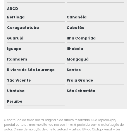
ABCD
Gerador 120 kva preço
Bertioga
Cananéia
Gerador 140 kva
Caraguatatuba
Cubatão
Gerador 140 kva preço
Guarujá
Ilha Comprida
Gerador 150 kva
Iguape
Ilhabela
Gerador 150 kva aluguel
Itanhaém
Mongaguá
Gerador 150 kva diesel
Riviera de São Lourenço
Santos
Gerador 180 kva
São Vicente
Praia Grande
Gerador 180 kva aluguel
Ubatuba
São Sebastião
Peruíbe
Gerador 220 kva
Gerador 220 kva preço
O conteúdo do texto desta página é de direito reservado. Sua reprodução,
Gerador 220v
parcial ou total, mesmo citando nossos links, é proibida sem a autorização do
autor. Crime de violação de direito autoral – artigo 184 do Código Penal –
Lei