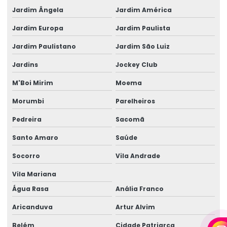
Cabo eletrico de 2 5mm
Jardim Ângela
Jardim América
Cabo elétrico de 25 mm
Jardim Europa
Jardim Paulista
Jardim Paulistano
Jardim São Luiz
Cabo elétrico 35mm
Jardins
Jockey Club
Cabo elétrico de 4 mm
M'Boi Mirim
Moema
Cabo elétrico para iluminação
Morumbi
Parelheiros
Empresa de aluguel de gerador
Pedreira
Sacomã
Empresa de aluguel de gerador em camaçari
Santo Amaro
Saúde
Empresa de gerador de energia
Socorro
Vila Andrade
Empresa de gerador de energia em camaçari
Vila Mariana
Empresa de gerador para eventos
Água Rasa
Anália Franco
Empresa de gerador para eventos em camaçari
Aricanduva
Artur Alvim
Belém
Cidade Patriarca
Empresa de geradores