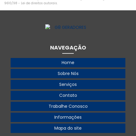
9610/98 - Lei de direitos autorais
.
Gerador 220v diesel
Gerador 220v trifásico
Gerador 250 kva
Gerador 250 kva preço
NAVEGAÇÃO
Gerador 300 kva
Home
Gerador 360 kva
Sobre Nós
Gerador 360 kva preço
Serviços
Gerador 500
Contato
Gerador 500 kva
Trabalhe Conosco
Gerador 500 kva aluguel
Informações
Gerador 500 kva preço
Mapa do site
Gerador 55 kva