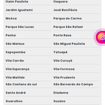
Itaim Paulista
Itaquera
Empresa de locação de geradores
Jardim Iguatemi
José Bonifácio
Empresa de locação de geradores em camaçari
Moóca
Parque do Carmo
Fornecedor de gerador
Parque São Lucas
Parque São Rafael
Fornecedor de gerador em camaçari
Penha
Ponte Rasa
Fornecedor de gerador de energia
São Mateus
São Miguel Paulista
Fornecedor de gerador de energia em camaçari
Sapopemba
Tatuapé
Fornecedores de geradores a diesel
Vila Carrão
Vila Curuçá
Fornecedores de geradores a diesel em camaçari
Vila Esperança
Vila Formosa
Vila Matilde
Vila Prudente
Fornecedores de geradores elétricos
São Caetano do sul
São Bernardo do Campo
Gerador 100 kva
Santo André
Diadema
Gerador 100 kva aluguel preço
Guarulhos
Suzano