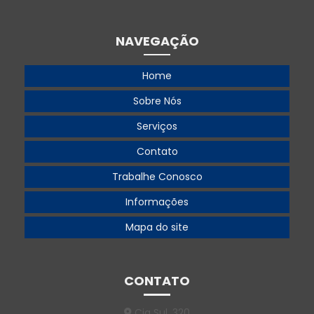
Gerador 220v trifásico
Gerador 250 kva
NAVEGAÇÃO
Gerador 250 kva preço
Home
Gerador 300 kva
Sobre Nós
Gerador 360 kva
Serviços
Gerador 360 kva preço
Contato
Gerador 500
Trabalhe Conosco
Gerador 500 kva
Informações
Gerador 500 kva aluguel
Mapa do site
Gerador 500 kva preço
Gerador 55 kva
CONTATO
Gerador 55 kva diesel
Cia Sul, 320