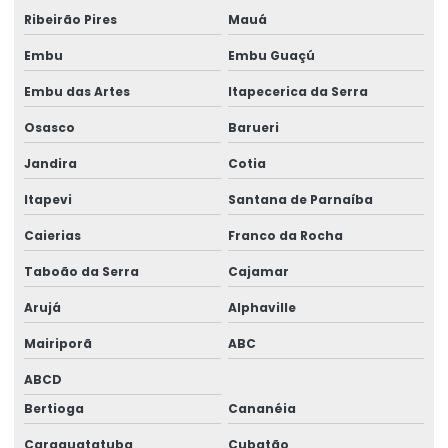
Gerador 100 kva diesel
Ribeirão Pires
Mauá
Gerador 100 kva mwm
Embu
Embu Guaçú
Gerador 100 kva preço
Embu das Artes
Itapecerica da Serra
Gerador 100 kva stemac
Osasco
Barueri
Gerador 100 kva trifásico
Jandira
Cotia
Gerador 100 kva valor
Itapevi
Santana de Parnaíba
Gerador 100 kva a venda
Caierias
Franco da Rocha
Taboão da Serra
Cajamar
Gerador 100kva valor
Arujá
Alphaville
Gerador 110 kva
Mairiporã
ABC
Gerador 120 kva
ABCD
Gerador 120 kva diesel
Bertioga
Cananéia
Gerador 120 kva preço
Caraguatatuba
Cubatão