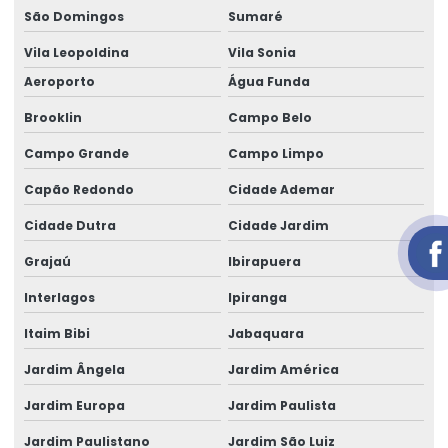
São Domingos
Sumaré
Aluguel de gerador trifásico
Vila Leopoldina
Vila Sonia
Aluguel de gerador trifásico em salvador
Aeroporto
Água Funda
Aluguel de geradores de energia telefone
Brooklin
Campo Belo
Aluguel de geradores para eventos
Campo Grande
Campo Limpo
Aluguel de geradores para eventos valores
Capão Redondo
Cidade Ademar
Aluguel de grupo gerador
Cidade Dutra
Cidade Jardim
Aluguel de um gerador
Grajaú
Ibirapuera
área de locação de geradores
Interlagos
Ipiranga
Cabo elétrico de 16 mm
Itaim Bibi
Jabaquara
Cabo elétrico de 16mm
Jardim Ângela
Jardim América
Jardim Europa
Jardim Paulista
Cabo eletrico de 2 5mm
Jardim Paulistano
Jardim São Luiz
Cabo elétrico de 25 mm