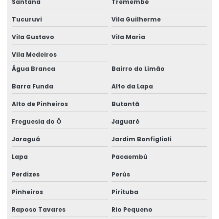
Santana
Tremembé
Aluguel de gerador industrial em salvador
Tucuruvi
Vila Guilherme
Vila Gustavo
Vila Maria
Aluguel de gerador para obra
Vila Medeiros
Aluguel de gerador para obra em salvador
Água Branca
Bairro do Limão
Aluguel de gerador pequeno
Barra Funda
Alto da Lapa
Aluguel de gerador pequeno preço
Alto de Pinheiros
Butantã
Aluguel de gerador pequeno valor
Freguesia do Ó
Jaguaré
Aluguel de gerador preço
Jaraguá
Jardim Bonfiglioli
Aluguel de gerador preço por dia
Lapa
Pacaembú
Aluguel de gerador preço diária
Perdizes
Perús
Aluguel de gerador quanto custa
Pinheiros
Pirituba
Aluguel de gerador em salvador
Raposo Tavares
Rio Pequeno