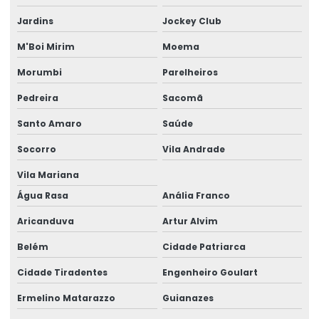
Jardins
Jockey Club
Cabo elétrico 35mm
M'Boi Mirim
Moema
Cabo elétrico de 4 mm
Morumbi
Parelheiros
Cabo elétrico para iluminação
Pedreira
Sacomã
Empresa de aluguel de gerador
Santo Amaro
Saúde
Empresa de aluguel de gerador em camaçari
Socorro
Vila Andrade
Empresa de gerador de energia
Vila Mariana
Empresa de gerador de energia em camaçari
Água Rasa
Anália Franco
Aricanduva
Artur Alvim
Empresa de gerador para eventos
Belém
Cidade Patriarca
Empresa de gerador para eventos em camaçari
Cidade Tiradentes
Engenheiro Goulart
Empresa de geradores
Ermelino Matarazzo
Guianazes
Empresa de geradores em camaçari