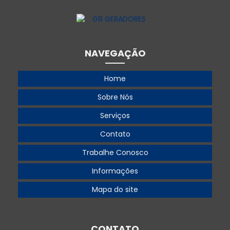
Gerador 220v trifásico
Gerador 250 kva
Gerador 250 kva preço
NAVEGAÇÃO
Gerador 300 kva
Home
Gerador 360 kva
Sobre Nós
Gerador 360 kva preço
Serviços
Gerador 500
Contato
Gerador 500 kva
Trabalhe Conosco
Gerador 500 kva aluguel
Informações
Gerador 500 kva preço
Mapa do site
Gerador 55 kva
Gerador 55 kva diesel
CONTATO