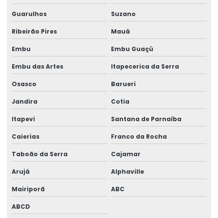
Gerador 100 kva diesel
Guarulhos
Suzano
Gerador 100 kva mwm
Ribeirão Pires
Mauá
Gerador 100 kva preço
Embu
Embu Guaçú
Gerador 100 kva stemac
Embu das Artes
Itapecerica da Serra
Gerador 100 kva trifásico
Osasco
Barueri
Gerador 100 kva valor
Jandira
Cotia
Gerador 100 kva a venda
Itapevi
Santana de Parnaíba
Gerador 100kva valor
Caierias
Franco da Rocha
Gerador 110 kva
Taboão da Serra
Cajamar
Arujá
Alphaville
Gerador 120 kva
Mairiporã
ABC
Gerador 120 kva diesel
ABCD
Gerador 120 kva preço