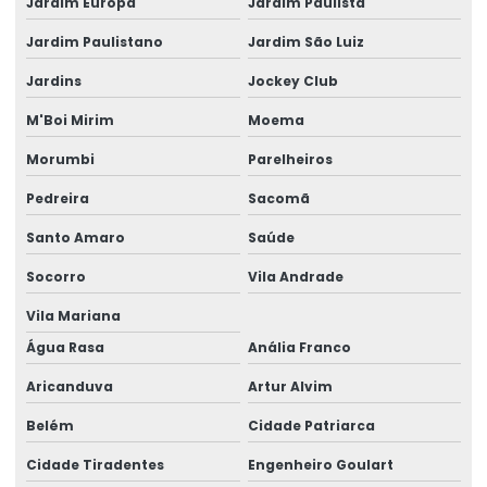
Cabo elétrico de 25 mm
Jardim Europa
Jardim Paulista
Jardim Paulistano
Jardim São Luiz
Cabo elétrico 35mm
Jardins
Jockey Club
Cabo elétrico de 4 mm
M'Boi Mirim
Moema
Cabo elétrico para iluminação
Morumbi
Parelheiros
Empresa de aluguel de gerador
Pedreira
Sacomã
Empresa de aluguel de gerador em camaçari
Santo Amaro
Saúde
Empresa de gerador de energia
Socorro
Vila Andrade
Empresa de gerador de energia em camaçari
Vila Mariana
Empresa de gerador para eventos
Água Rasa
Anália Franco
Empresa de gerador para eventos em camaçari
Aricanduva
Artur Alvim
Belém
Cidade Patriarca
Empresa de geradores
Cidade Tiradentes
Engenheiro Goulart
Empresa de geradores em camaçari