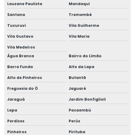
Aluguel de gerador industrial
Lauzane Paulista
Mandaqui
Aluguel de gerador industrial em salvador
Santana
Tremembé
Aluguel de gerador para obra
Tucuruvi
Vila Guilherme
Aluguel de gerador para obra em salvador
Vila Gustavo
Vila Maria
Vila Medeiros
Aluguel de gerador pequeno
Água Branca
Bairro do Limão
Aluguel de gerador pequeno preço
Barra Funda
Alto da Lapa
Aluguel de gerador pequeno valor
Alto de Pinheiros
Butantã
Aluguel de gerador preço
Freguesia do Ó
Jaguaré
Aluguel de gerador preço por dia
Jaraguá
Jardim Bonfiglioli
Aluguel de gerador preço diária
Lapa
Pacaembú
Aluguel de gerador quanto custa
Perdizes
Perús
Aluguel de gerador em salvador
Pinheiros
Pirituba