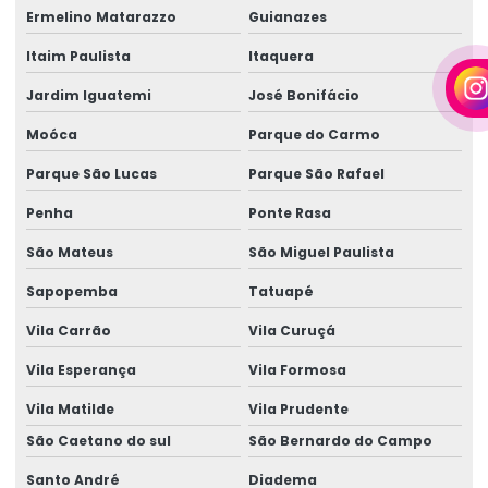
Ermelino Matarazzo
Guianazes
Empresa de locação de geradores
Itaim Paulista
Itaquera
Empresa de locação de geradores em camaçari
Jardim Iguatemi
José Bonifácio
Fornecedor de gerador
Moóca
Parque do Carmo
Fornecedor de gerador em camaçari
Parque São Lucas
Parque São Rafael
Fornecedor de gerador de energia
Penha
Ponte Rasa
Fornecedor de gerador de energia em camaçari
São Mateus
São Miguel Paulista
Fornecedores de geradores a diesel
Sapopemba
Tatuapé
Fornecedores de geradores a diesel em camaçari
Vila Carrão
Vila Curuçá
Fornecedores de geradores elétricos
Vila Esperança
Vila Formosa
Gerador 100 kva
Vila Matilde
Vila Prudente
São Caetano do sul
São Bernardo do Campo
Gerador 100 kva aluguel preço
Santo André
Diadema