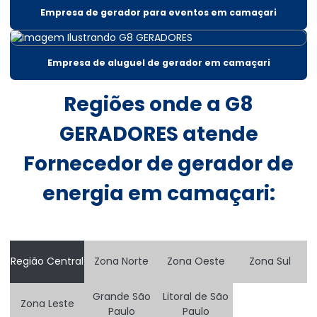
Aluguel gerador 220v
Empresa de gerador para eventos em camaçari
Aluguel gerador 220v em salvador
Aluguel de gerador 30 kva
Empresa de aluguel de gerador em camaçari
Aluguel gerador 300 kva
Regiões onde a G8
Aluguel gerador 300 kva em salvador
GERADORES atende
Aluguel de gerador 400 kva
Fornecedor de gerador de
Aluguel de gerador 500 kva
energia em camaçari:
Aluguel de gerador 60 kva
Aluguel de gerador 80 kva
Aluguel de gerador para casamentos preço
Região Central
Zona Norte
Zona Oeste
Zona Sul
Aluguel de gerador diária
Grande São
Litoral de São
Zona Leste
Aluguel de gerador diária em salvador
Paulo
Paulo