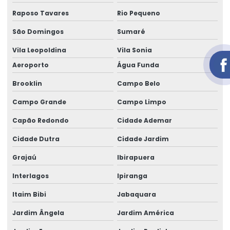
Aluguel de gerador trifásico
Raposo Tavares
Rio Pequeno
Aluguel de gerador trifásico em salvador
São Domingos
Sumaré
Vila Leopoldina
Vila Sonia
Aluguel de geradores de energia telefone
Aeroporto
Água Funda
Aluguel de geradores para eventos
Brooklin
Campo Belo
Aluguel de geradores para eventos valores
Campo Grande
Campo Limpo
Aluguel de grupo gerador
Capão Redondo
Cidade Ademar
Aluguel de um gerador
Cidade Dutra
Cidade Jardim
área de locação de geradores
Grajaú
Ibirapuera
Cabo elétrico de 16 mm
Interlagos
Ipiranga
Cabo elétrico de 16mm
Itaim Bibi
Jabaquara
Cabo eletrico de 2 5mm
Jardim Ângela
Jardim América