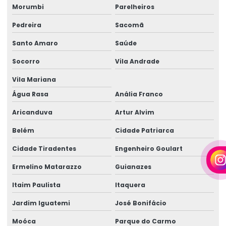
Morumbi
Parelheiros
Cabo elétrico para iluminação
Pedreira
Sacomã
Empresa de aluguel de gerador
Santo Amaro
Saúde
Empresa de aluguel de gerador em camaçari
Socorro
Vila Andrade
Empresa de gerador de energia
Vila Mariana
Empresa de gerador de energia em camaçari
Água Rasa
Anália Franco
Aricanduva
Artur Alvim
Empresa de gerador para eventos
Belém
Cidade Patriarca
Empresa de gerador para eventos em camaçari
Cidade Tiradentes
Engenheiro Goulart
Empresa de geradores
Ermelino Matarazzo
Guianazes
Empresa de geradores em camaçari
Itaim Paulista
Itaquera
Empresa de locação de geradores
Jardim Iguatemi
José Bonifácio
Empresa de locação de geradores em camaçari
Moóca
Parque do Carmo