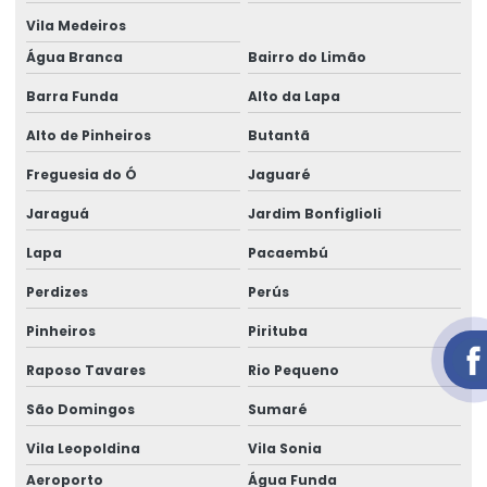
Vila Medeiros
Aluguel de gerador para obra em salvador
Água Branca
Bairro do Limão
Aluguel de gerador pequeno
Barra Funda
Alto da Lapa
Aluguel de gerador pequeno preço
Alto de Pinheiros
Butantã
Aluguel de gerador pequeno valor
Freguesia do Ó
Jaguaré
Aluguel de gerador preço
Jaraguá
Jardim Bonfiglioli
Aluguel de gerador preço por dia
Lapa
Pacaembú
Aluguel de gerador preço diária
Perdizes
Perús
Aluguel de gerador quanto custa
Pinheiros
Pirituba
Aluguel de gerador em salvador
Raposo Tavares
Rio Pequeno
São Domingos
Sumaré
Aluguel de gerador trifásico
Vila Leopoldina
Vila Sonia
Aluguel de gerador trifásico em salvador
Aeroporto
Água Funda