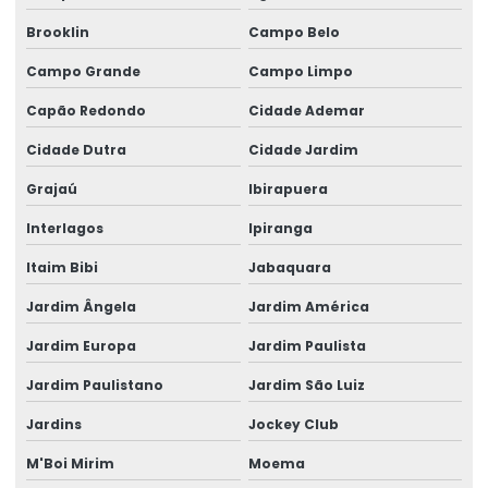
Aluguel de geradores de energia telefone
Brooklin
Campo Belo
Aluguel de geradores para eventos
Campo Grande
Campo Limpo
Aluguel de geradores para eventos valores
Capão Redondo
Cidade Ademar
Aluguel de grupo gerador
Cidade Dutra
Cidade Jardim
Aluguel de um gerador
Grajaú
Ibirapuera
área de locação de geradores
Interlagos
Ipiranga
Cabo elétrico de 16 mm
Itaim Bibi
Jabaquara
Cabo elétrico de 16mm
Jardim Ângela
Jardim América
Jardim Europa
Jardim Paulista
Cabo eletrico de 2 5mm
Jardim Paulistano
Jardim São Luiz
Cabo elétrico de 25 mm
Jardins
Jockey Club
Cabo elétrico 35mm
M'Boi Mirim
Moema
Cabo elétrico de 4 mm