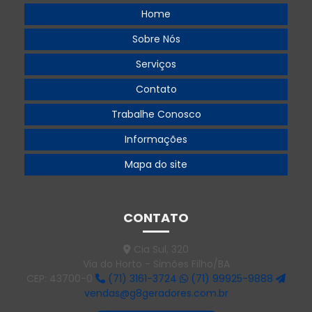
Home
Gerador 300 kva
Sobre Nós
Gerador 360 kva
Serviços
Gerador 360 kva preço
Contato
Gerador 500
Trabalhe Conosco
Gerador 500 kva
Informações
Gerador 500 kva aluguel
Mapa do site
Gerador 500 kva preço
Gerador 55 kva
CONTATO
Gerador 55 kva diesel
Cia Sul, 320
Via do Horto - Simões Filho/BA
Gerador 55 kva preço
CEP: 43700-0
(71) 3161-3724
(71) 99925-9888
vendas@g8geradores.com.br
Gerador 550 kva