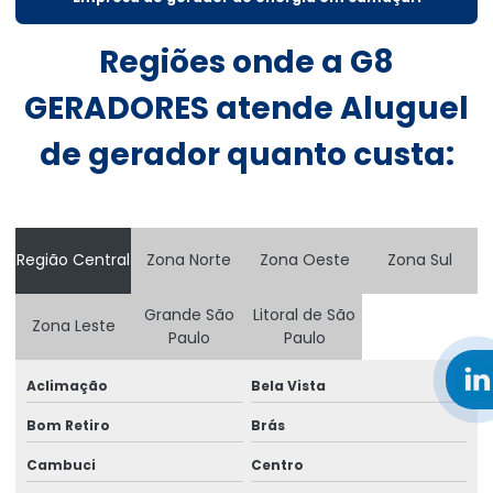
Aluguel gerador 300 kva
Regiões onde a G8
Aluguel gerador 300 kva em salvador
GERADORES atende Aluguel
Aluguel de gerador 400 kva
de gerador quanto custa:
Aluguel de gerador 500 kva
Aluguel de gerador 60 kva
Aluguel de gerador 80 kva
Região Central
Zona Norte
Zona Oeste
Zona Sul
Aluguel de gerador para casamentos preço
Grande São
Litoral de São
Zona Leste
Aluguel de gerador diária
Paulo
Paulo
Aluguel de gerador diária em salvador
Aclimação
Bela Vista
Aluguel de gerador a diesel
Bom Retiro
Brás
Aluguel de gerador de energia a diesel
Cambuci
Centro