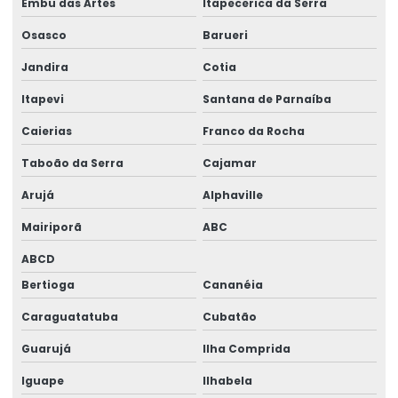
Embu das Artes
Itapecerica da Serra
Gerador 100 kva stemac
Osasco
Barueri
Gerador 100 kva trifásico
Jandira
Cotia
Gerador 100 kva valor
Itapevi
Santana de Parnaíba
Gerador 100 kva a venda
Caierias
Franco da Rocha
Taboão da Serra
Cajamar
Gerador 100kva valor
Arujá
Alphaville
Gerador 110 kva
Mairiporã
ABC
Gerador 120 kva
ABCD
Gerador 120 kva diesel
Bertioga
Cananéia
Gerador 120 kva preço
Caraguatatuba
Cubatão
Gerador 140 kva
Guarujá
Ilha Comprida
Gerador 140 kva preço
Iguape
Ilhabela