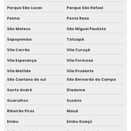
Fornecedor de gerador
Parque São Lucas
Parque São Rafael
Fornecedor de gerador em camaçari
Penha
Ponte Rasa
Fornecedor de gerador de energia
São Mateus
São Miguel Paulista
Fornecedor de gerador de energia em camaçari
Sapopemba
Tatuapé
Fornecedores de geradores a diesel
Vila Carrão
Vila Curuçá
Fornecedores de geradores a diesel em camaçari
Vila Esperança
Vila Formosa
Vila Matilde
Vila Prudente
Fornecedores de geradores elétricos
São Caetano do sul
São Bernardo do Campo
Gerador 100 kva
Santo André
Diadema
Gerador 100 kva aluguel preço
Guarulhos
Suzano
Gerador 100 kva diesel
Ribeirão Pires
Mauá
Gerador 100 kva mwm
Embu
Embu Guaçú
Gerador 100 kva preço