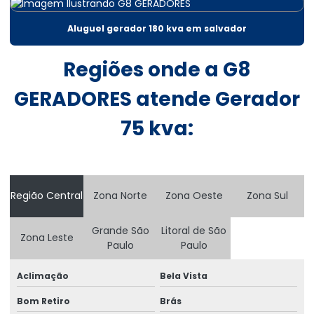
Aluguel de gerador 30 kva
Aluguel gerador 180 kva em salvador
Aluguel gerador 300 kva
Regiões onde a G8
Aluguel gerador 300 kva em salvador
GERADORES atende Gerador
Aluguel de gerador 400 kva
75 kva:
Aluguel de gerador 500 kva
Aluguel de gerador 60 kva
Aluguel de gerador 80 kva
Região Central
Zona Norte
Zona Oeste
Zona Sul
Aluguel de gerador para casamentos preço
Grande São
Litoral de São
Zona Leste
Aluguel de gerador diária
Paulo
Paulo
Aluguel de gerador diária em salvador
Aclimação
Bela Vista
Aluguel de gerador a diesel
Bom Retiro
Brás