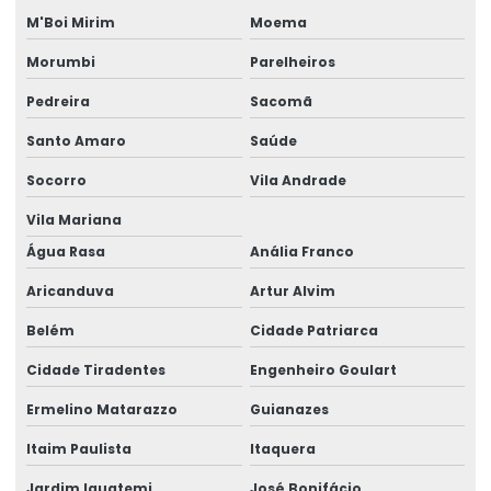
M'Boi Mirim
Moema
Cabo elétrico de 4 mm
Morumbi
Parelheiros
Cabo elétrico para iluminação
Pedreira
Sacomã
Empresa de aluguel de gerador
Santo Amaro
Saúde
Empresa de aluguel de gerador em camaçari
Socorro
Vila Andrade
Empresa de gerador de energia
Vila Mariana
Empresa de gerador de energia em camaçari
Água Rasa
Anália Franco
Aricanduva
Artur Alvim
Empresa de gerador para eventos
Belém
Cidade Patriarca
Empresa de gerador para eventos em camaçari
Cidade Tiradentes
Engenheiro Goulart
Empresa de geradores
Ermelino Matarazzo
Guianazes
Empresa de geradores em camaçari
Itaim Paulista
Itaquera
Empresa de locação de geradores
Jardim Iguatemi
José Bonifácio