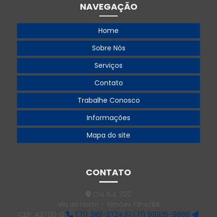
NAVEGAÇÃO
Gerador 250 kva preço
Home
Gerador 300 kva
Sobre Nós
Gerador 360 kva
Serviços
Gerador 360 kva preço
Contato
Gerador 500
Trabalhe Conosco
Gerador 500 kva
Informações
Gerador 500 kva aluguel
Mapa do site
Gerador 500 kva preço
Gerador 55 kva
CONTATO
Gerador 55 kva diesel
Cia Sul, 320
Via do Horto - Simões Filho/BA
Gerador 55 kva preço
CEP: 43700-0
(71) 3161-3724
(71) 99925-9888