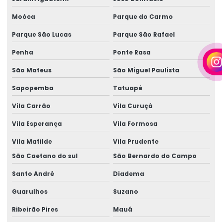
Empresa de locação de geradores em camaçari
Moóca
Parque do Carmo
Fornecedor de gerador
Parque São Lucas
Parque São Rafael
Fornecedor de gerador em camaçari
Penha
Ponte Rasa
Fornecedor de gerador de energia
São Mateus
São Miguel Paulista
Fornecedor de gerador de energia em camaçari
Sapopemba
Tatuapé
Fornecedores de geradores a diesel
Vila Carrão
Vila Curuçá
Fornecedores de geradores a diesel em camaçari
Vila Esperança
Vila Formosa
Vila Matilde
Vila Prudente
Fornecedores de geradores elétricos
São Caetano do sul
São Bernardo do Campo
Gerador 100 kva
Santo André
Diadema
Gerador 100 kva aluguel preço
Guarulhos
Suzano
Gerador 100 kva diesel
Ribeirão Pires
Mauá
Gerador 100 kva mwm