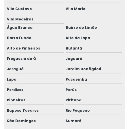
Vila Gustavo
Vila Maria
Aluguel de gerador para obra
Vila Medeiros
Aluguel de gerador para obra em salvador
Água Branca
Bairro do Limão
Aluguel de gerador pequeno
Barra Funda
Alto da Lapa
Aluguel de gerador pequeno preço
Alto de Pinheiros
Butantã
Aluguel de gerador pequeno valor
Freguesia do Ó
Jaguaré
Aluguel de gerador preço
Jaraguá
Jardim Bonfiglioli
Aluguel de gerador preço por dia
Lapa
Pacaembú
Aluguel de gerador preço diária
Perdizes
Perús
Aluguel de gerador quanto custa
Pinheiros
Pirituba
Aluguel de gerador em salvador
Raposo Tavares
Rio Pequeno
São Domingos
Sumaré
Aluguel de gerador trifásico