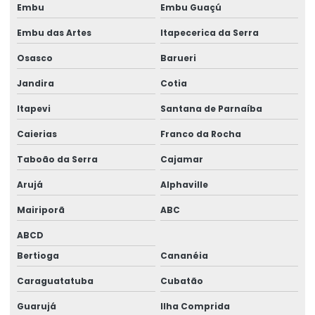
Embu
Embu Guaçú
Gerador 100 kva preço
Embu das Artes
Itapecerica da Serra
Gerador 100 kva stemac
Osasco
Barueri
Gerador 100 kva trifásico
Jandira
Cotia
Gerador 100 kva valor
Itapevi
Santana de Parnaíba
Gerador 100 kva a venda
Caierias
Franco da Rocha
Taboão da Serra
Cajamar
Gerador 100kva valor
Arujá
Alphaville
Gerador 110 kva
Mairiporã
ABC
Gerador 120 kva
ABCD
Gerador 120 kva diesel
Bertioga
Cananéia
Gerador 120 kva preço
Caraguatatuba
Cubatão
Gerador 140 kva
Guarujá
Ilha Comprida