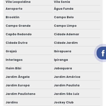
Vila Leopoldina
Vila Sonia
Aluguel de gerador trifásico em salvador
Aeroporto
Água Funda
Aluguel de geradores de energia telefone
Brooklin
Campo Belo
Aluguel de geradores para eventos
Campo Grande
Campo Limpo
Aluguel de geradores para eventos valores
Capão Redondo
Cidade Ademar
Aluguel de grupo gerador
Cidade Dutra
Cidade Jardim
Aluguel de um gerador
Grajaú
Ibirapuera
área de locação de geradores
Interlagos
Ipiranga
Cabo elétrico de 16 mm
Itaim Bibi
Jabaquara
Cabo elétrico de 16mm
Jardim Ângela
Jardim América
Jardim Europa
Jardim Paulista
Cabo eletrico de 2 5mm
Jardim Paulistano
Jardim São Luiz
Cabo elétrico de 25 mm
Jardins
Jockey Club
Cabo elétrico 35mm