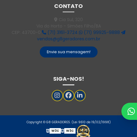
CONTATO
Cia Sul, 320
Via do Horto - Simões Filho/BA
CEP: 43700-0
(71) 3161-3724
(71) 99925-9888
vendas@g8geradores.com.br
Envie sua mensagem!
SIGA-NOS!
Copyright © G8 GERADORES. (Lei 9610 de 19/02/1998)
W3C
W3C