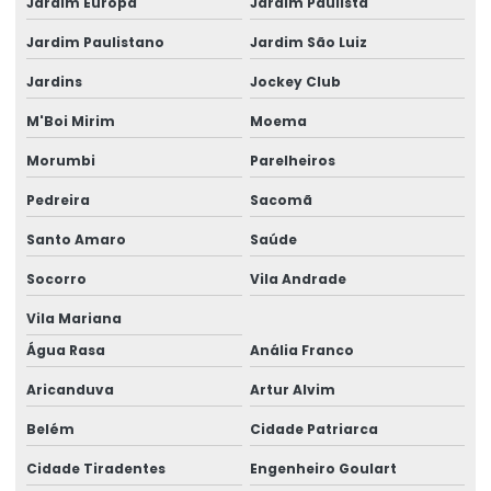
Jardim Europa
Jardim Paulista
Cabo eletrico de 2 5mm
Jardim Paulistano
Jardim São Luiz
Cabo elétrico de 25 mm
Jardins
Jockey Club
Cabo elétrico 35mm
M'Boi Mirim
Moema
Cabo elétrico de 4 mm
Morumbi
Parelheiros
Cabo elétrico para iluminação
Pedreira
Sacomã
Empresa de aluguel de gerador
Santo Amaro
Saúde
Empresa de aluguel de gerador em camaçari
Socorro
Vila Andrade
Empresa de gerador de energia
Vila Mariana
Empresa de gerador de energia em camaçari
Água Rasa
Anália Franco
Aricanduva
Artur Alvim
Empresa de gerador para eventos
Belém
Cidade Patriarca
Empresa de gerador para eventos em camaçari
Cidade Tiradentes
Engenheiro Goulart
Empresa de geradores