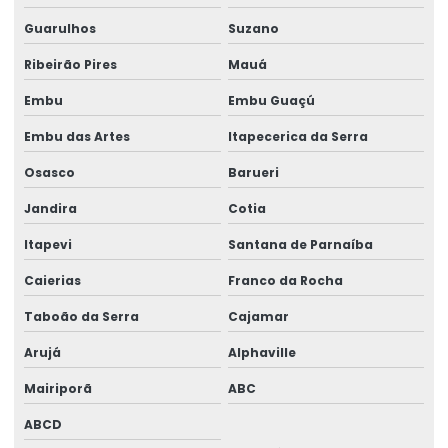
Gerador 100 kva aluguel preço
Guarulhos
Suzano
Gerador 100 kva diesel
Ribeirão Pires
Mauá
Gerador 100 kva mwm
Embu
Embu Guaçú
Gerador 100 kva preço
Embu das Artes
Itapecerica da Serra
Gerador 100 kva stemac
Osasco
Barueri
Gerador 100 kva trifásico
Jandira
Cotia
Gerador 100 kva valor
Itapevi
Santana de Parnaíba
Gerador 100 kva a venda
Caierias
Franco da Rocha
Taboão da Serra
Cajamar
Gerador 100kva valor
Arujá
Alphaville
Gerador 110 kva
Mairiporã
ABC
Gerador 120 kva
ABCD
Gerador 120 kva diesel