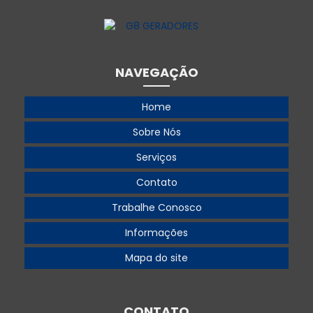
Gerador 220v diesel
Gerador 220v trifásico
Gerador 250 kva
NAVEGAÇÃO
Gerador 250 kva preço
Home
Gerador 300 kva
Sobre Nós
Gerador 360 kva
Serviços
Gerador 360 kva preço
Contato
Gerador 500
Trabalhe Conosco
Gerador 500 kva
Informações
Gerador 500 kva aluguel
Mapa do site
Gerador 500 kva preço
Gerador 55 kva
CONTATO