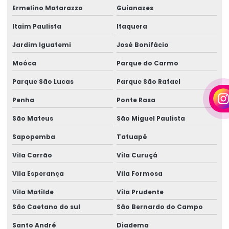
Ermelino Matarazzo
Guianazes
Empresa de geradores em camaçari
Itaim Paulista
Itaquera
Empresa de locação de geradores
Jardim Iguatemi
José Bonifácio
Empresa de locação de geradores em camaçari
Moóca
Parque do Carmo
Fornecedor de gerador
Parque São Lucas
Parque São Rafael
Fornecedor de gerador em camaçari
Penha
Ponte Rasa
Fornecedor de gerador de energia
São Mateus
São Miguel Paulista
Fornecedor de gerador de energia em camaçari
Sapopemba
Tatuapé
Fornecedores de geradores a diesel
Vila Carrão
Vila Curuçá
Fornecedores de geradores a diesel em camaçari
Vila Esperança
Vila Formosa
Vila Matilde
Vila Prudente
Fornecedores de geradores elétricos
São Caetano do sul
São Bernardo do Campo
Gerador 100 kva
Santo André
Diadema