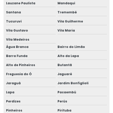
Aluguel gerador grande em salvador
Lauzane Paulista
Mandaqui
Aluguel de gerador industrial
Santana
Tremembé
Aluguel de gerador industrial em salvador
Tucuruvi
Vila Guilherme
Vila Gustavo
Vila Maria
Aluguel de gerador para obra
Vila Medeiros
Aluguel de gerador para obra em salvador
Água Branca
Bairro do Limão
Aluguel de gerador pequeno
Barra Funda
Alto da Lapa
Aluguel de gerador pequeno preço
Alto de Pinheiros
Butantã
Aluguel de gerador pequeno valor
Freguesia do Ó
Jaguaré
Aluguel de gerador preço
Jaraguá
Jardim Bonfiglioli
Aluguel de gerador preço por dia
Lapa
Pacaembú
Aluguel de gerador preço diária
Perdizes
Perús
Aluguel de gerador quanto custa
Pinheiros
Pirituba