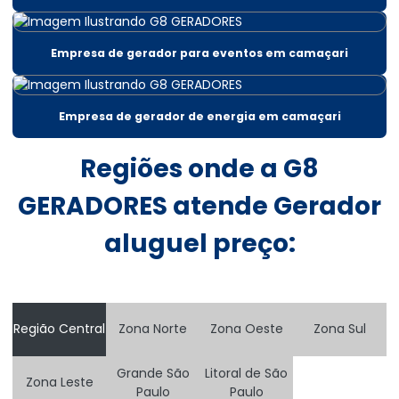
Aluguel de gerador 200 kva em bahia
Aluguel gerador 220v
Empresa de gerador para eventos em camaçari
Aluguel gerador 220v em salvador
Aluguel de gerador 30 kva
Empresa de gerador de energia em camaçari
Aluguel gerador 300 kva
Regiões onde a G8
Aluguel gerador 300 kva em salvador
GERADORES atende Gerador
Aluguel de gerador 400 kva
aluguel preço:
Aluguel de gerador 500 kva
Aluguel de gerador 60 kva
Aluguel de gerador 80 kva
Região Central
Zona Norte
Zona Oeste
Zona Sul
Aluguel de gerador para casamentos preço
Grande São
Litoral de São
Zona Leste
Aluguel de gerador diária
Paulo
Paulo