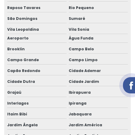
Aluguel de gerador em salvador
Raposo Tavares
Rio Pequeno
São Domingos
Sumaré
Aluguel de gerador trifásico
Vila Leopoldina
Vila Sonia
Aluguel de gerador trifásico em salvador
Aeroporto
Água Funda
Aluguel de geradores de energia telefone
Brooklin
Campo Belo
Aluguel de geradores para eventos
Campo Grande
Campo Limpo
Aluguel de geradores para eventos valores
Capão Redondo
Cidade Ademar
Aluguel de grupo gerador
Cidade Dutra
Cidade Jardim
Aluguel de um gerador
Grajaú
Ibirapuera
área de locação de geradores
Interlagos
Ipiranga
Cabo elétrico de 16 mm
Itaim Bibi
Jabaquara
Cabo elétrico de 16mm
Jardim Ângela
Jardim América