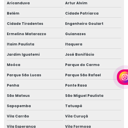
Aricanduva
Artur Alvim
Empresa de gerador para eventos
Belém
Cidade Patriarca
Empresa de gerador para eventos em camaçari
Cidade Tiradentes
Engenheiro Goulart
Empresa de geradores
Ermelino Matarazzo
Guianazes
Empresa de geradores em camaçari
Itaim Paulista
Itaquera
Empresa de locação de geradores
Jardim Iguatemi
José Bonifácio
Empresa de locação de geradores em camaçari
Moóca
Parque do Carmo
Fornecedor de gerador
Parque São Lucas
Parque São Rafael
Fornecedor de gerador em camaçari
Penha
Ponte Rasa
Fornecedor de gerador de energia
São Mateus
São Miguel Paulista
Fornecedor de gerador de energia em camaçari
Sapopemba
Tatuapé
Fornecedores de geradores a diesel
Vila Carrão
Vila Curuçá
Fornecedores de geradores a diesel em camaçari
Vila Esperança
Vila Formosa