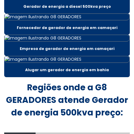
Gerador de energia a diesel 500kva preço
Aluguel gerador 180 kva em salvador
Aluguel de gerador 200 kva
Fornecedor de gerador de energia em camaçari
Aluguel de gerador 200 kva em bahia
Aluguel gerador 220v
Empresa de gerador de energia em camaçari
Aluguel gerador 220v em salvador
Aluguel de gerador 30 kva
Alugar um gerador de energia em bahia
Aluguel gerador 300 kva
Regiões onde a G8
Aluguel gerador 300 kva em salvador
GERADORES atende Gerador
Aluguel de gerador 400 kva
de energia 500kva preço:
Aluguel de gerador 500 kva
Aluguel de gerador 60 kva