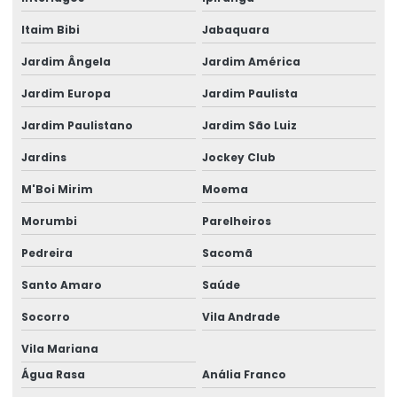
Cabo elétrico de 16 mm
Itaim Bibi
Jabaquara
Cabo elétrico de 16mm
Jardim Ângela
Jardim América
Jardim Europa
Jardim Paulista
Cabo eletrico de 2 5mm
Jardim Paulistano
Jardim São Luiz
Cabo elétrico de 25 mm
Jardins
Jockey Club
Cabo elétrico 35mm
M'Boi Mirim
Moema
Cabo elétrico de 4 mm
Morumbi
Parelheiros
Cabo elétrico para iluminação
Pedreira
Sacomã
Empresa de aluguel de gerador
Santo Amaro
Saúde
Empresa de aluguel de gerador em camaçari
Socorro
Vila Andrade
Empresa de gerador de energia
Vila Mariana
Empresa de gerador de energia em camaçari
Água Rasa
Anália Franco