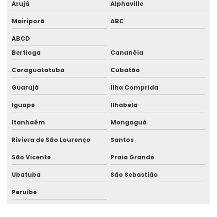
Arujá
Alphaville
Gerador 110 kva
Mairiporã
ABC
Gerador 120 kva
ABCD
Gerador 120 kva diesel
Bertioga
Cananéia
Gerador 120 kva preço
Caraguatatuba
Cubatão
Gerador 140 kva
Guarujá
Ilha Comprida
Gerador 140 kva preço
Iguape
Ilhabela
Gerador 150 kva
Itanhaém
Mongaguá
Gerador 150 kva aluguel
Riviera de São Lourenço
Santos
Gerador 150 kva diesel
São Vicente
Praia Grande
Ubatuba
São Sebastião
Gerador 180 kva
Peruíbe
Gerador 180 kva aluguel
Gerador 220 kva