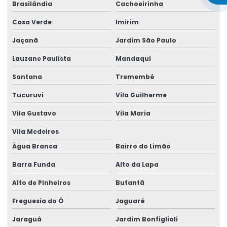
Brasilândia
Cachoeirinha
Aluguel de gerador para festas preço
Casa Verde
Imirim
Aluguel gerador grande
Jaçanã
Jardim São Paulo
Aluguel gerador grande em salvador
Lauzane Paulista
Mandaqui
Aluguel de gerador industrial
Santana
Tremembé
Aluguel de gerador industrial em salvador
Tucuruvi
Vila Guilherme
Vila Gustavo
Vila Maria
Aluguel de gerador para obra
Vila Medeiros
Aluguel de gerador para obra em salvador
Água Branca
Bairro do Limão
Aluguel de gerador pequeno
Barra Funda
Alto da Lapa
Aluguel de gerador pequeno preço
Alto de Pinheiros
Butantã
Aluguel de gerador pequeno valor
Freguesia do Ó
Jaguaré
Aluguel de gerador preço
Jaraguá
Jardim Bonfiglioli