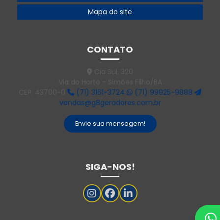
Gerador 500 kva aluguel
Mapa do site
Gerador 500 kva preço
Gerador 55 kva
CONTATO
Gerador 55 kva diesel
Cia Sul, 320
Via do Horto - Simões Filho/BA
Gerador 55 kva preço
CEP: 43700-0
(71) 3161-3724
(71) 99925-9888
vendas@g8geradores.com.br
Gerador 550 kva
Gerador 550 kva preço
Envie sua mensagem!
Gerador 60 kva
Gerador 60 kva diesel
SIGA-NOS!
Gerador 75 kva
Gerador 75 kva 380v
Gerador 80 kva