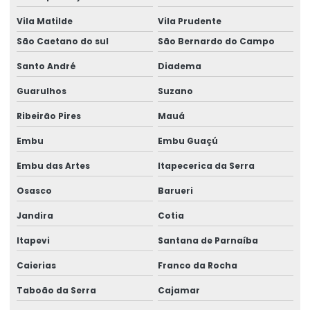
Vila Matilde
Vila Prudente
Fornecedores de geradores elétricos
São Caetano do sul
São Bernardo do Campo
Gerador 100 kva
Santo André
Diadema
Gerador 100 kva aluguel preço
Guarulhos
Suzano
Gerador 100 kva diesel
Ribeirão Pires
Mauá
Gerador 100 kva mwm
Embu
Embu Guaçú
Gerador 100 kva preço
Embu das Artes
Itapecerica da Serra
Gerador 100 kva stemac
Osasco
Barueri
Gerador 100 kva trifásico
Jandira
Cotia
Gerador 100 kva valor
Itapevi
Santana de Parnaíba
Gerador 100 kva a venda
Caierias
Franco da Rocha
Taboão da Serra
Cajamar
Gerador 100kva valor