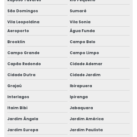
São Domingos
Sumaré
Aluguel de gerador trifásico
Vila Leopoldina
Vila Sonia
Aluguel de gerador trifásico em salvador
Aeroporto
Água Funda
Aluguel de geradores de energia telefone
Brooklin
Campo Belo
Aluguel de geradores para eventos
Campo Grande
Campo Limpo
Aluguel de geradores para eventos valores
Capão Redondo
Cidade Ademar
Aluguel de grupo gerador
Cidade Dutra
Cidade Jardim
Aluguel de um gerador
Grajaú
Ibirapuera
área de locação de geradores
Interlagos
Ipiranga
Cabo elétrico de 16 mm
Itaim Bibi
Jabaquara
Cabo elétrico de 16mm
Jardim Ângela
Jardim América
Jardim Europa
Jardim Paulista
Cabo eletrico de 2 5mm