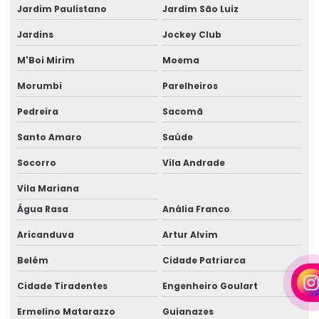
Jardim Paulistano
Jardim São Luiz
Cabo elétrico de 25 mm
Jardins
Jockey Club
Cabo elétrico 35mm
M'Boi Mirim
Moema
Cabo elétrico de 4 mm
Morumbi
Parelheiros
Cabo elétrico para iluminação
Pedreira
Sacomã
Empresa de aluguel de gerador
Santo Amaro
Saúde
Empresa de aluguel de gerador em camaçari
Socorro
Vila Andrade
Empresa de gerador de energia
Vila Mariana
Empresa de gerador de energia em camaçari
Água Rasa
Anália Franco
Aricanduva
Artur Alvim
Empresa de gerador para eventos
Belém
Cidade Patriarca
Empresa de gerador para eventos em camaçari
Cidade Tiradentes
Engenheiro Goulart
Empresa de geradores
Ermelino Matarazzo
Guianazes
Empresa de geradores em camaçari