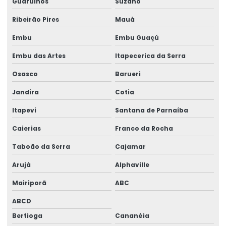
Guarulhos
Suzano
Gerador 100 kva diesel
Ribeirão Pires
Mauá
Gerador 100 kva mwm
Embu
Embu Guaçú
Gerador 100 kva preço
Embu das Artes
Itapecerica da Serra
Gerador 100 kva stemac
Osasco
Barueri
Gerador 100 kva trifásico
Jandira
Cotia
Gerador 100 kva valor
Itapevi
Santana de Parnaíba
Gerador 100 kva a venda
Caierias
Franco da Rocha
Taboão da Serra
Cajamar
Gerador 100kva valor
Arujá
Alphaville
Gerador 110 kva
Mairiporã
ABC
Gerador 120 kva
ABCD
Gerador 120 kva diesel
Bertioga
Cananéia