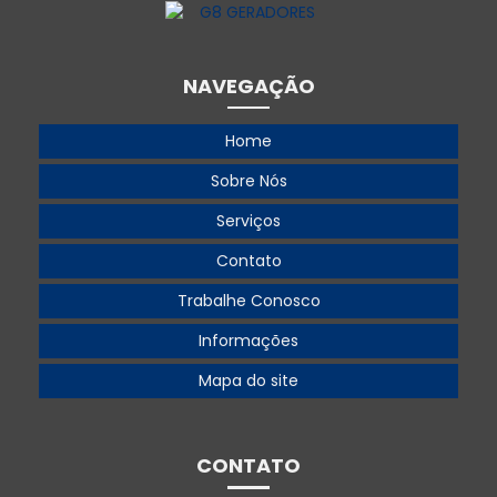
Gerador 220v trifásico
Gerador 250 kva
NAVEGAÇÃO
Gerador 250 kva preço
Home
Gerador 300 kva
Sobre Nós
Gerador 360 kva
Serviços
Gerador 360 kva preço
Contato
Gerador 500
Trabalhe Conosco
Gerador 500 kva
Informações
Gerador 500 kva aluguel
Mapa do site
Gerador 500 kva preço
Gerador 55 kva
CONTATO