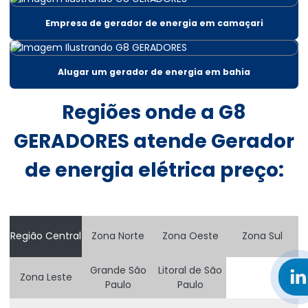
Aluguel gerador 220v
Empresa de gerador de energia em camaçari
Aluguel gerador 220v em salvador
Aluguel de gerador 30 kva
Alugar um gerador de energia em bahia
Aluguel gerador 300 kva
Regiões onde a G8
Aluguel gerador 300 kva em salvador
GERADORES atende Gerador
Aluguel de gerador 400 kva
de energia elétrica preço:
Aluguel de gerador 500 kva
Aluguel de gerador 60 kva
Aluguel de gerador 80 kva
Região Central
Zona Norte
Zona Oeste
Zona Sul
Aluguel de gerador para casamentos preço
Grande São
Litoral de São
Zona Leste
Aluguel de gerador diária
Paulo
Paulo
Aluguel de gerador diária em salvador