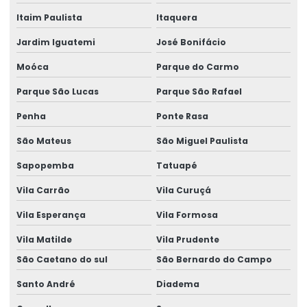
Itaim Paulista
Itaquera
Empresa de locação de geradores
Jardim Iguatemi
José Bonifácio
Empresa de locação de geradores em camaçari
Moóca
Parque do Carmo
Fornecedor de gerador
Parque São Lucas
Parque São Rafael
Fornecedor de gerador em camaçari
Penha
Ponte Rasa
Fornecedor de gerador de energia
São Mateus
São Miguel Paulista
Fornecedor de gerador de energia em camaçari
Sapopemba
Tatuapé
Fornecedores de geradores a diesel
Vila Carrão
Vila Curuçá
Fornecedores de geradores a diesel em camaçari
Vila Esperança
Vila Formosa
Vila Matilde
Vila Prudente
Fornecedores de geradores elétricos
São Caetano do sul
São Bernardo do Campo
Gerador 100 kva
Santo André
Diadema
Gerador 100 kva aluguel preço