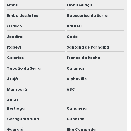
Gerador 100 kva mwm
Embu
Embu Guaçú
Gerador 100 kva preço
Embu das Artes
Itapecerica da Serra
Gerador 100 kva stemac
Osasco
Barueri
Gerador 100 kva trifásico
Jandira
Cotia
Gerador 100 kva valor
Itapevi
Santana de Parnaíba
Gerador 100 kva a venda
Caierias
Franco da Rocha
Taboão da Serra
Cajamar
Gerador 100kva valor
Arujá
Alphaville
Gerador 110 kva
Mairiporã
ABC
Gerador 120 kva
ABCD
Gerador 120 kva diesel
Bertioga
Cananéia
Gerador 120 kva preço
Caraguatatuba
Cubatão
Gerador 140 kva
Guarujá
Ilha Comprida