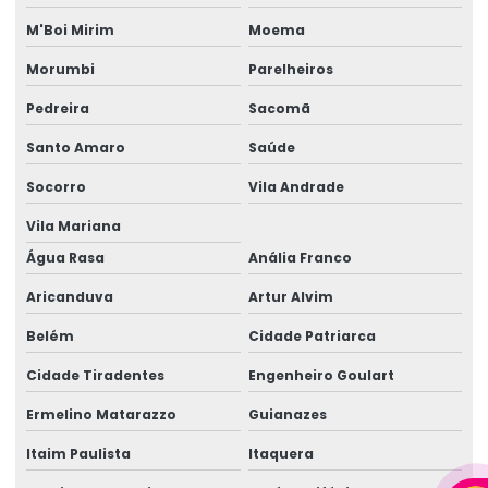
Cabo elétrico 35mm
M'Boi Mirim
Moema
Cabo elétrico de 4 mm
Morumbi
Parelheiros
Cabo elétrico para iluminação
Pedreira
Sacomã
Empresa de aluguel de gerador
Santo Amaro
Saúde
Empresa de aluguel de gerador em camaçari
Socorro
Vila Andrade
Empresa de gerador de energia
Vila Mariana
Empresa de gerador de energia em camaçari
Água Rasa
Anália Franco
Aricanduva
Artur Alvim
Empresa de gerador para eventos
Belém
Cidade Patriarca
Empresa de gerador para eventos em camaçari
Cidade Tiradentes
Engenheiro Goulart
Empresa de geradores
Ermelino Matarazzo
Guianazes
Empresa de geradores em camaçari
Itaim Paulista
Itaquera
Empresa de locação de geradores