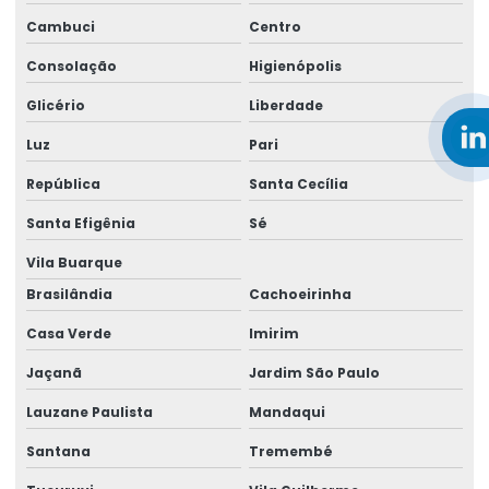
Aluguel de gerador de energia a diesel
Cambuci
Centro
Aluguel de gerador de energia para festas preço
Consolação
Higienópolis
Aluguel de gerador de energia de pequeno porte
Glicério
Liberdade
Luz
Pari
Aluguel de gerador de energia preço
República
Santa Cecília
Aluguel de gerador de energia valor
Santa Efigênia
Sé
Aluguel de gerador para festa
Vila Buarque
Aluguel de gerador para festa em salvador
Brasilândia
Cachoeirinha
Aluguel de gerador para festas preço
Casa Verde
Imirim
Aluguel gerador grande
Jaçanã
Jardim São Paulo
Aluguel gerador grande em salvador
Lauzane Paulista
Mandaqui
Aluguel de gerador industrial
Santana
Tremembé
Aluguel de gerador industrial em salvador