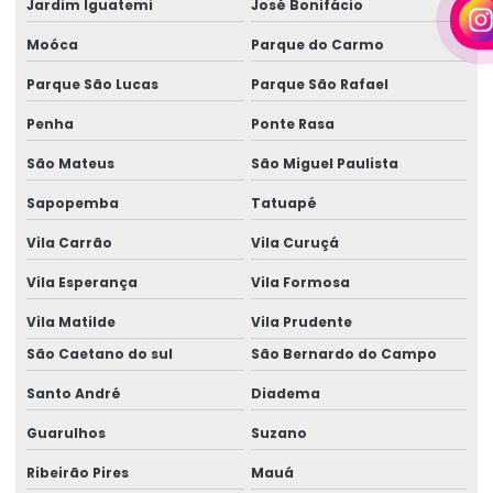
Jardim Iguatemi
José Bonifácio
Empresa de locação de geradores em camaçari
Moóca
Parque do Carmo
Fornecedor de gerador
Parque São Lucas
Parque São Rafael
Fornecedor de gerador em camaçari
Penha
Ponte Rasa
Fornecedor de gerador de energia
São Mateus
São Miguel Paulista
Fornecedor de gerador de energia em camaçari
Sapopemba
Tatuapé
Fornecedores de geradores a diesel
Vila Carrão
Vila Curuçá
Fornecedores de geradores a diesel em camaçari
Vila Esperança
Vila Formosa
Vila Matilde
Vila Prudente
Fornecedores de geradores elétricos
São Caetano do sul
São Bernardo do Campo
Gerador 100 kva
Santo André
Diadema
Gerador 100 kva aluguel preço
Guarulhos
Suzano
Gerador 100 kva diesel
Ribeirão Pires
Mauá