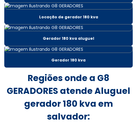
Aluguel de gerador 200 kva
Locação de gerador 180 kva
Aluguel de gerador 200 kva em bahia
Aluguel gerador 220v
Gerador 180 kva aluguel
Aluguel gerador 220v em salvador
Aluguel de gerador 30 kva
Gerador 180 kva
Aluguel gerador 300 kva
Regiões onde a G8
Aluguel gerador 300 kva em salvador
GERADORES atende Aluguel
Aluguel de gerador 400 kva
gerador 180 kva em
Aluguel de gerador 500 kva
salvador:
Aluguel de gerador 60 kva
Aluguel de gerador 80 kva