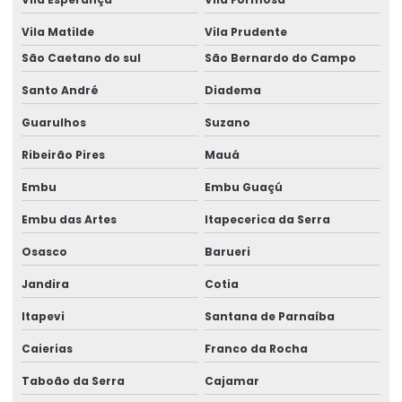
Gerador 100 kva
Vila Matilde
Vila Prudente
São Caetano do sul
São Bernardo do Campo
Gerador 100 kva aluguel preço
Santo André
Diadema
Gerador 100 kva diesel
Guarulhos
Suzano
Gerador 100 kva mwm
Ribeirão Pires
Mauá
Gerador 100 kva preço
Embu
Embu Guaçú
Gerador 100 kva stemac
Embu das Artes
Itapecerica da Serra
Gerador 100 kva trifásico
Osasco
Barueri
Gerador 100 kva valor
Jandira
Cotia
Gerador 100 kva a venda
Itapevi
Santana de Parnaíba
Gerador 100kva valor
Caierias
Franco da Rocha
Gerador 110 kva
Taboão da Serra
Cajamar