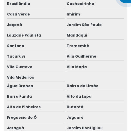
Brasilândia
Cachoeirinha
Aluguel gerador grande
Casa Verde
Imirim
Aluguel gerador grande em salvador
Jaçanã
Jardim São Paulo
Aluguel de gerador industrial
Lauzane Paulista
Mandaqui
Aluguel de gerador industrial em salvador
Santana
Tremembé
Aluguel de gerador para obra
Tucuruvi
Vila Guilherme
Aluguel de gerador para obra em salvador
Vila Gustavo
Vila Maria
Vila Medeiros
Aluguel de gerador pequeno
Água Branca
Bairro do Limão
Aluguel de gerador pequeno preço
Barra Funda
Alto da Lapa
Aluguel de gerador pequeno valor
Alto de Pinheiros
Butantã
Aluguel de gerador preço
Freguesia do Ó
Jaguaré
Aluguel de gerador preço por dia
Jaraguá
Jardim Bonfiglioli