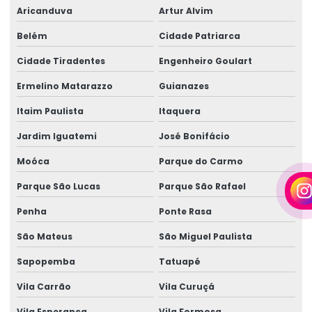
Empresa de gerador para eventos em camaçari
Aricanduva
Artur Alvim
Belém
Cidade Patriarca
Empresa de geradores
Cidade Tiradentes
Engenheiro Goulart
Empresa de geradores em camaçari
Ermelino Matarazzo
Guianazes
Empresa de locação de geradores
Itaim Paulista
Itaquera
Empresa de locação de geradores em camaçari
Jardim Iguatemi
José Bonifácio
Fornecedor de gerador
Moóca
Parque do Carmo
Fornecedor de gerador em camaçari
Parque São Lucas
Parque São Rafael
Fornecedor de gerador de energia
Penha
Ponte Rasa
Fornecedor de gerador de energia em camaçari
São Mateus
São Miguel Paulista
Fornecedores de geradores a diesel
Sapopemba
Tatuapé
Fornecedores de geradores a diesel em camaçari
Vila Carrão
Vila Curuçá
Fornecedores de geradores elétricos
Vila Esperança
Vila Formosa