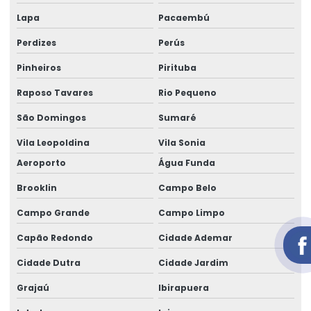
Aluguel de gerador preço diária
Lapa
Pacaembú
Aluguel de gerador quanto custa
Perdizes
Perús
Aluguel de gerador em salvador
Pinheiros
Pirituba
Aluguel de gerador trifásico
Raposo Tavares
Rio Pequeno
Aluguel de gerador trifásico em salvador
São Domingos
Sumaré
Vila Leopoldina
Vila Sonia
Aluguel de geradores de energia telefone
Aeroporto
Água Funda
Aluguel de geradores para eventos
Brooklin
Campo Belo
Aluguel de geradores para eventos valores
Campo Grande
Campo Limpo
Aluguel de grupo gerador
Capão Redondo
Cidade Ademar
Aluguel de um gerador
Cidade Dutra
Cidade Jardim
área de locação de geradores
Grajaú
Ibirapuera
Cabo elétrico de 16 mm