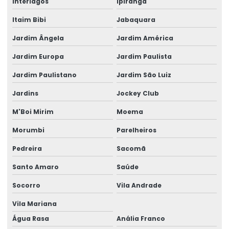
Interlagos
Ipiranga
Cabo elétrico de 16mm
Itaim Bibi
Jabaquara
Cabo eletrico de 2 5mm
Jardim Ângela
Jardim América
Cabo elétrico de 25 mm
Jardim Europa
Jardim Paulista
Jardim Paulistano
Jardim São Luiz
Cabo elétrico 35mm
Jardins
Jockey Club
Cabo elétrico de 4 mm
M'Boi Mirim
Moema
Cabo elétrico para iluminação
Morumbi
Parelheiros
Empresa de aluguel de gerador
Pedreira
Sacomã
Empresa de aluguel de gerador em camaçari
Santo Amaro
Saúde
Empresa de gerador de energia
Socorro
Vila Andrade
Empresa de gerador de energia em camaçari
Vila Mariana
Empresa de gerador para eventos
Água Rasa
Anália Franco