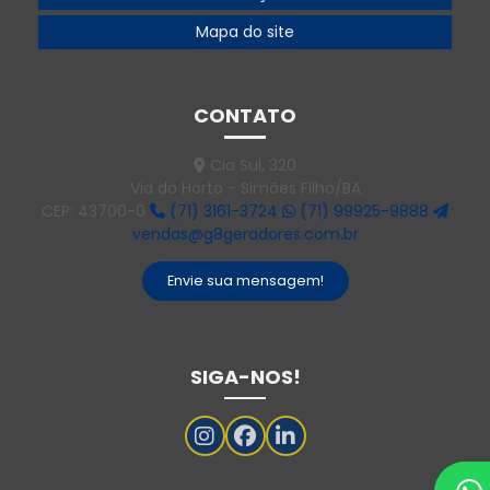
Gerador 500 kva preço
Mapa do site
Gerador 55 kva
Gerador 55 kva diesel
CONTATO
Gerador 55 kva preço
Cia Sul, 320
Via do Horto - Simões Filho/BA
Gerador 550 kva
CEP: 43700-0
(71) 3161-3724
(71) 99925-9888
Gerador 550 kva preço
vendas@g8geradores.com.br
Gerador 60 kva
Envie sua mensagem!
Gerador 60 kva diesel
Gerador 75 kva
SIGA-NOS!
Gerador 75 kva 380v
Gerador 80 kva
Gerador 80 kva elétrica