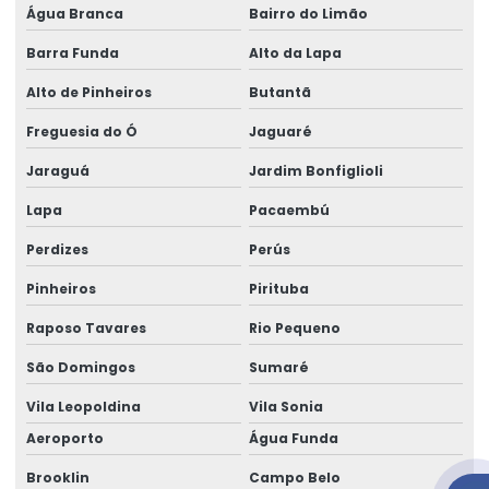
Água Branca
Bairro do Limão
Aluguel de gerador pequeno
Barra Funda
Alto da Lapa
Aluguel de gerador pequeno preço
Alto de Pinheiros
Butantã
Aluguel de gerador pequeno valor
Freguesia do Ó
Jaguaré
Aluguel de gerador preço
Jaraguá
Jardim Bonfiglioli
Aluguel de gerador preço por dia
Lapa
Pacaembú
Aluguel de gerador preço diária
Perdizes
Perús
Aluguel de gerador quanto custa
Pinheiros
Pirituba
Aluguel de gerador em salvador
Raposo Tavares
Rio Pequeno
São Domingos
Sumaré
Aluguel de gerador trifásico
Vila Leopoldina
Vila Sonia
Aluguel de gerador trifásico em salvador
Aeroporto
Água Funda
Aluguel de geradores de energia telefone
Brooklin
Campo Belo