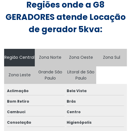
Regiões onde a G8
Aluguel gerador 300 kva em salvador
GERADORES atende Locação
Aluguel de gerador 400 kva
de gerador 5kva:
Aluguel de gerador 500 kva
Aluguel de gerador 60 kva
Aluguel de gerador 80 kva
Região Central
Zona Norte
Zona Oeste
Zona Sul
Aluguel de gerador para casamentos preço
Grande São
Litoral de São
Zona Leste
Aluguel de gerador diária
Paulo
Paulo
Aluguel de gerador diária em salvador
Aclimação
Bela Vista
Aluguel de gerador a diesel
Bom Retiro
Brás
Aluguel de gerador de energia a diesel
Cambuci
Centro
Aluguel de gerador de energia para festas preço
Consolação
Higienópolis