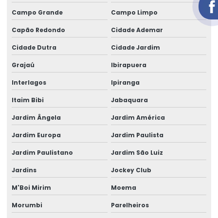
Aluguel de geradores para eventos
Campo Grande
Campo Limpo
Aluguel de geradores para eventos valores
Capão Redondo
Cidade Ademar
Aluguel de grupo gerador
Cidade Dutra
Cidade Jardim
Aluguel de um gerador
Grajaú
Ibirapuera
área de locação de geradores
Interlagos
Ipiranga
Cabo elétrico de 16 mm
Itaim Bibi
Jabaquara
Cabo elétrico de 16mm
Jardim Ângela
Jardim América
Jardim Europa
Jardim Paulista
Cabo eletrico de 2 5mm
Jardim Paulistano
Jardim São Luiz
Cabo elétrico de 25 mm
Jardins
Jockey Club
Cabo elétrico 35mm
M'Boi Mirim
Moema
Cabo elétrico de 4 mm
Morumbi
Parelheiros
Cabo elétrico para iluminação