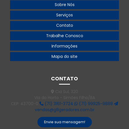
Sobre Nós
Gerador 360 kva
Serviços
Gerador 360 kva preço
Contato
Gerador 500
Trabalhe Conosco
Gerador 500 kva
Informações
Gerador 500 kva aluguel
Mapa do site
Gerador 500 kva preço
Gerador 55 kva
CONTATO
Gerador 55 kva diesel
Cia Sul, 320
Via do Horto - Simões Filho/BA
Gerador 55 kva preço
CEP: 43700-0
(71) 3161-3724
(71) 99925-9888
vendas@g8geradores.com.br
Gerador 550 kva
Gerador 550 kva preço
Envie sua mensagem!