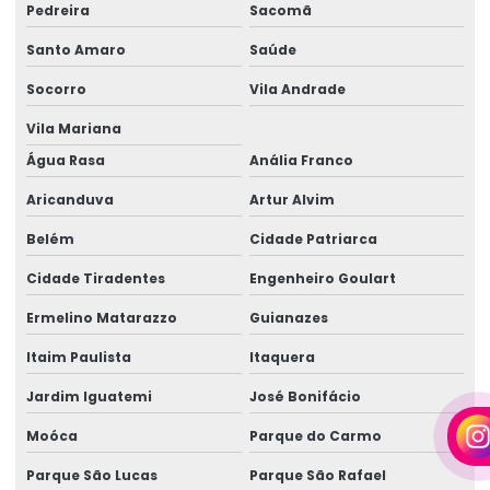
Pedreira
Sacomã
Empresa de aluguel de gerador
Santo Amaro
Saúde
Empresa de aluguel de gerador em camaçari
Socorro
Vila Andrade
Empresa de gerador de energia
Vila Mariana
Empresa de gerador de energia em camaçari
Água Rasa
Anália Franco
Aricanduva
Artur Alvim
Empresa de gerador para eventos
Belém
Cidade Patriarca
Empresa de gerador para eventos em camaçari
Cidade Tiradentes
Engenheiro Goulart
Empresa de geradores
Ermelino Matarazzo
Guianazes
Empresa de geradores em camaçari
Itaim Paulista
Itaquera
Empresa de locação de geradores
Jardim Iguatemi
José Bonifácio
Empresa de locação de geradores em camaçari
Moóca
Parque do Carmo
Fornecedor de gerador
Parque São Lucas
Parque São Rafael