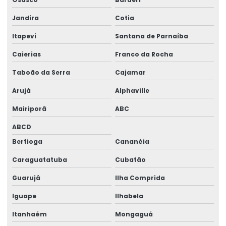
Gerador 100 kva trifásico
Jandira
Cotia
Gerador 100 kva valor
Itapevi
Santana de Parnaíba
Gerador 100 kva a venda
Caierias
Franco da Rocha
Taboão da Serra
Cajamar
Gerador 100kva valor
Arujá
Alphaville
Gerador 110 kva
Mairiporã
ABC
Gerador 120 kva
ABCD
Gerador 120 kva diesel
Bertioga
Cananéia
Gerador 120 kva preço
Caraguatatuba
Cubatão
Gerador 140 kva
Guarujá
Ilha Comprida
Gerador 140 kva preço
Iguape
Ilhabela
Gerador 150 kva
Itanhaém
Mongaguá