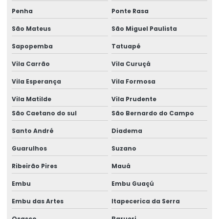
Fornecedor de gerador em camaçari
Penha
Ponte Rasa
Fornecedor de gerador de energia
São Mateus
São Miguel Paulista
Fornecedor de gerador de energia em camaçari
Sapopemba
Tatuapé
Fornecedores de geradores a diesel
Vila Carrão
Vila Curuçá
Fornecedores de geradores a diesel em camaçari
Vila Esperança
Vila Formosa
Vila Matilde
Vila Prudente
Fornecedores de geradores elétricos
São Caetano do sul
São Bernardo do Campo
Gerador 100 kva
Santo André
Diadema
Gerador 100 kva aluguel preço
Guarulhos
Suzano
Gerador 100 kva diesel
Ribeirão Pires
Mauá
Gerador 100 kva mwm
Embu
Embu Guaçú
Gerador 100 kva preço
Embu das Artes
Itapecerica da Serra
Gerador 100 kva stemac
Osasco
Barueri